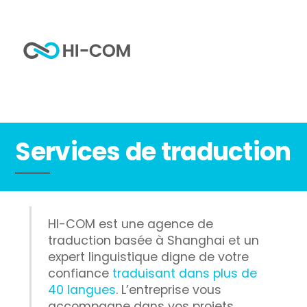
Skip
to
Me
content
Home
Service de traduction
Services de traduction
HI-COM est une agence de
traduction basée à Shanghai et un
expert linguistique digne de votre
confiance
traduisant dans plus de
40 langues
. L’entreprise vous
accompagne dans vos projets