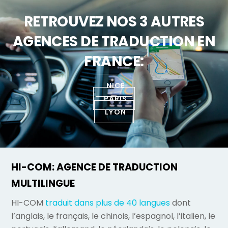
RETROUVEZ NOS 3 AUTRES
AGENCES DE TRADUCTION EN
FRANCE:
NICE
PARIS
LYON
HI-COM: AGENCE DE TRADUCTION
MULTILINGUE
HI-COM
traduit dans plus de 40 langues
dont
l’anglais, le français, le chinois, l’espagnol, l’italien, le