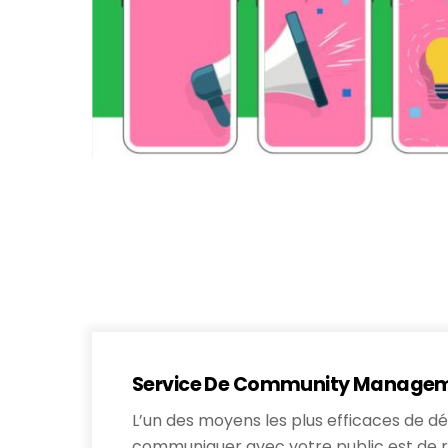
Service De Community Managem
L’un des moyens les plus efficaces de d
communiquer avec votre public est de r