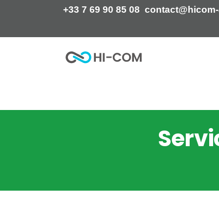
Skip
+33 7 69 90 85 08
contact@hicom-
to
content
Home
Marketing WeChat
Servi