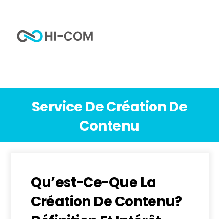
Skip
to
Me
content
Home
Service de création de contenu
Service De Création De
Contenu
Qu’est-Ce-Que La
Création De Contenu?