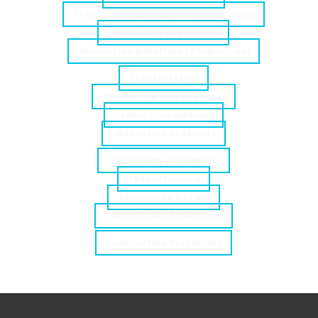
TRADUCTION MÉDICALE ET PHARMACEUTIQUE
TRADUCTION SCIENTIFIQUE
TRADUCTION MARKETING ET PUBLICITAIRE
TRANSCRÉATION
TRADUCTION NOM DE MARQUE
TRADUCTION JURIDIQUE
TRADUCTION DE BREVETS
TRADUCTION ASSERMENTÉE
TRADUCTION ICO
TRADUCTION SITE WEB
TRADUCTION OPTIMISÉE SEO
LOCALISATION DE LOGICIELS