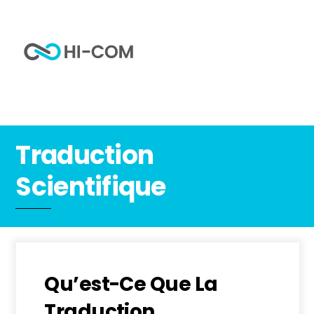
Skip
to
Me
content
Home
Traduction Scientifique
Traduction
Scientifique
Qu’est-Ce Que La
Traduction