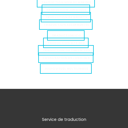
TRADUCTION NOM DE MARQUE
TRADUCTION JURIDIQUE
TRADUCTION DE BREVETS
TRADUCTION ASSERMENTÉE
TRADUCTION ICO
TRADUCTION SITE WEB
TRADUCTION OPTIMISÉE SEO
LOCALISATION DE LOGICIELS
AUDIOVISUEL MULTILINGUE
Service de traduction