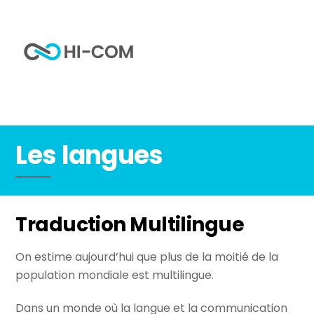
Skip
to
Me
content
Home
Les langues
Les langues
Traduction Multilingue
On estime aujourd’hui que plus de la moitié de la
population mondiale est multilingue.
Dans un monde où la langue et la communication