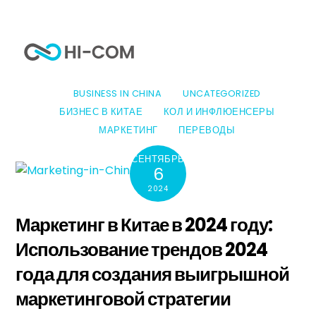
Skip
to
Me
content
BUSINESS IN CHINA
UNCATEGORIZED
БИЗНЕС В КИТАЕ
КОЛ И ИНФЛЮЕНСЕРЫ
МАРКЕТИНГ
ПЕРЕВОДЫ
СЕНТЯБРЬ
6
2024
Маркетинг в Китае в 2024 году:
Использование трендов 2024
года для создания выигрышной
маркетинговой стратегии